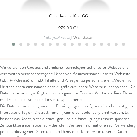
Ohrschmuck 18 kt GG
979,00 € *
*
inkl. ges. MwSt.
zzgl.
Versandkosten
Wir verwenden Cookies und ähnliche Technologien auf unserer Website und
verarbeiten personenbezogene Daten von Besucher:innen unserer Webseite
Kontakt
Rechtliches
(z.B. IP-Adresse), um z.B. Inhalte und Anzeigen zu personalisieren, Medien von
Drittanbietern einzubinden oder Zugriffe auf unsere Website zu analysieren. Die
Kontaktformular
AGB
Datenverarbeitung erfolgt erst durch gesetzte Cookies. Wir teilen diese Daten
Impressum
mit Dritten, die wir in den Einstellungen benennen.
Arena in Arte GmbH
Datenschutz
Die Datenverarbeitung kann mit Einwilligung oder aufgrund eines berechtigten
Widerrufsrecht
Interesses erfolgen. Die Zustimmung kann erteilt oder abgelehnt werden. Es
Marktgasse 2,
Zahlung und Versand
besteht das Recht, nicht einzuwilligen und die Einwilligung zu einem späteren
8600 Dübendorf
Widerrufsformular
Zeitpunkt zu ändern oder zu widerrufen. Weitere Informationen zur Verwendung
Tel: +41 44 821 60 40
personenbezogener Daten und den Diensten erklären wir in unserer
Daten­