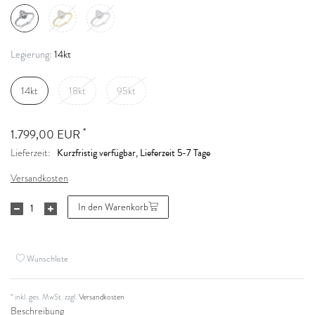
14kt
Legierung:
14kt
18kt
95kt
*
1.799,00 EUR
Kurzfristig verfügbar, Lieferzeit 5-7 Tage
Lieferzeit:
Versandkosten
In den Warenkorb
Wunschliste
* inkl. ges. MwSt. zzgl.
Versandkosten
Beschreibung