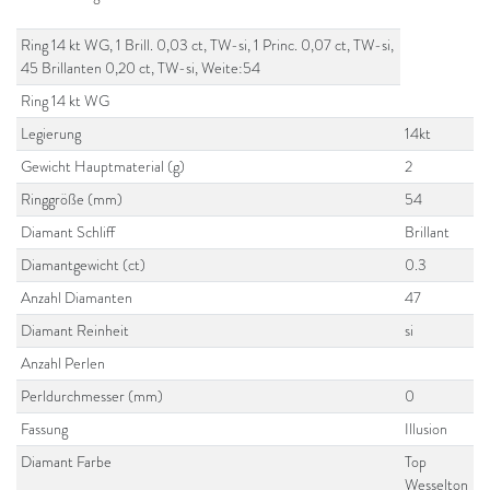
Ring 14 kt WG, 1 Brill. 0,03 ct, TW-si, 1 Princ. 0,07 ct, TW-si,
45 Brillanten 0,20 ct, TW-si, Weite:54
Ring 14 kt WG
Legierung
14kt
Gewicht Hauptmaterial (g)
2
Ringgröße (mm)
54
Diamant Schliff
Brillant
Diamantgewicht (ct)
0.3
Anzahl Diamanten
47
Diamant Reinheit
si
Anzahl Perlen
Perldurchmesser (mm)
0
Fassung
Illusion
Diamant Farbe
Top
Wesselton