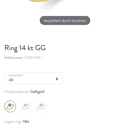
Vergrößern durch berühren
Ring 14 kt GG
Artikelnummer
1Q218G448-1
RINGWEITE
Gelbgold
Hauptmaterial:
14kt
Legierung: