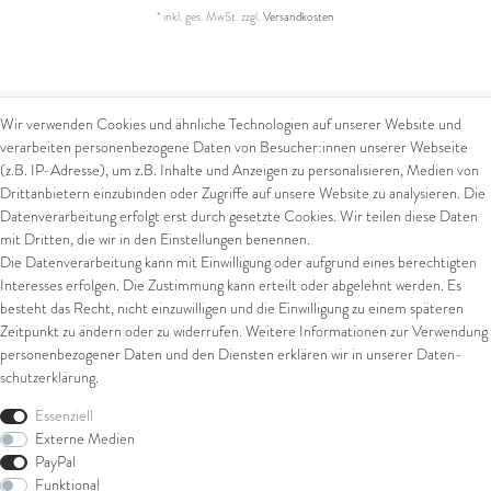
*
inkl. ges. MwSt.
zzgl.
Versandkosten
Wir verwenden Cookies und ähnliche Technologien auf unserer Website und
verarbeiten personenbezogene Daten von Besucher:innen unserer Webseite
Kontakt
Rechtliches
(z.B. IP-Adresse), um z.B. Inhalte und Anzeigen zu personalisieren, Medien von
Drittanbietern einzubinden oder Zugriffe auf unsere Website zu analysieren. Die
Kontaktformular
AGB
Datenverarbeitung erfolgt erst durch gesetzte Cookies. Wir teilen diese Daten
Impressum
mit Dritten, die wir in den Einstellungen benennen.
Arena in Arte GmbH
Datenschutz
Die Datenverarbeitung kann mit Einwilligung oder aufgrund eines berechtigten
Widerrufsrecht
Interesses erfolgen. Die Zustimmung kann erteilt oder abgelehnt werden. Es
Marktgasse 2,
Zahlung und Versand
besteht das Recht, nicht einzuwilligen und die Einwilligung zu einem späteren
8600 Dübendorf
Widerrufsformular
Zeitpunkt zu ändern oder zu widerrufen. Weitere Informationen zur Verwendung
Tel: +41 44 821 60 40
personenbezogener Daten und den Diensten erklären wir in unserer
Daten­
schutz­erklärung
.
E-Mail:
info@goldschmiede-
Shop
arena.com
Essenziell
Externe Medien
Ring
PayPal
Armschmuck
Funktional