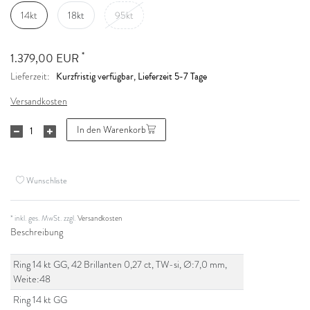
14kt
18kt
95kt
*
1.379,00 EUR
Kurzfristig verfügbar, Lieferzeit 5-7 Tage
Lieferzeit:
Versandkosten
In den Warenkorb
Wunschliste
* inkl. ges. MwSt. zzgl.
Versandkosten
Beschreibung
Ring 14 kt GG, 42 Brillanten 0,27 ct, TW-si, Ø:7,0 mm,
Weite:48
Ring 14 kt GG