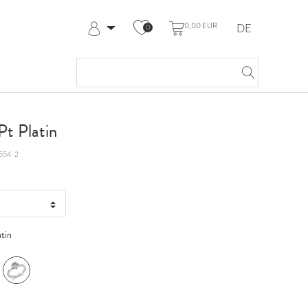
0,00 EUR
DE
0
Anmelden
Registrieren
Meine Bestellungen
Hilfe & Kontakt
t Platin
554-2
atin