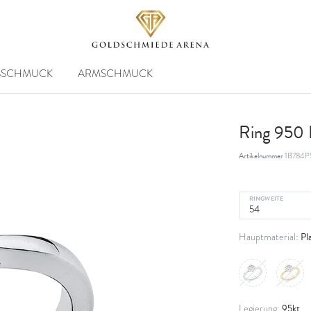
SSCHMUCK
ARMSCHMUCK
Ring 950 P
Artikelnummer
1B784P
RINGWEITE
Pl
Hauptmaterial:
95kt
Legierung: