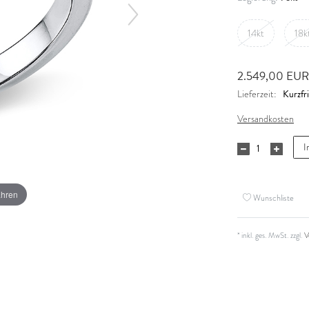
14kt
18k
2.549,00 EU
Kurzfri
Lieferzeit:
Versandkosten
I
ahren
Wunschliste
* inkl. ges. MwSt. zzgl.
V