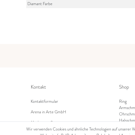
Diamant Farbe
Kontakt
Shop
Kontaktformular
Ring
Armschm
Arena in Arte GmbH
Ohrschm
Halsschm
Marktgasse 2,
8600 Dübendorf
Wir verwenden Cookies und ähnliche Technologien auf unserer 