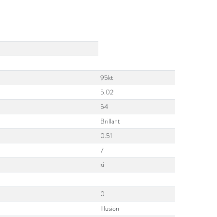
95kt
5.02
54
Brillant
0.51
7
si
0
Illusion