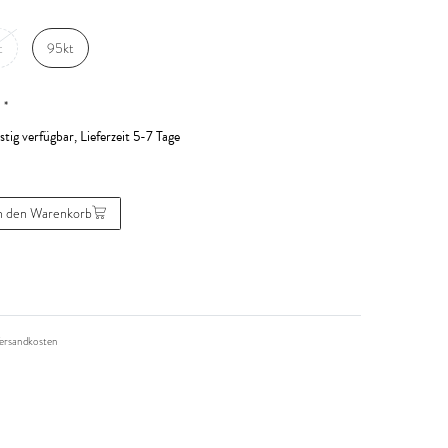
t
95kt
*
R
stig verfügbar, Lieferzeit 5-7 Tage
n den Warenkorb
ersandkosten