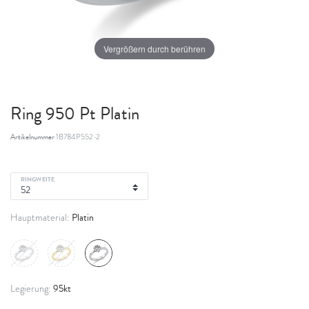
Vergrößern durch berühren
Ring 950 Pt Platin
Artikelnummer
1B784P552-2
RINGWEITE
Platin
Hauptmaterial:
95kt
Legierung: