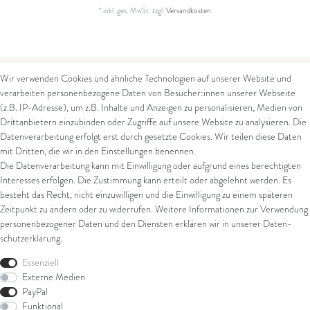
*
inkl. ges. MwSt.
zzgl.
Versandkosten
Wir verwenden Cookies und ähnliche Technologien auf unserer Website und
verarbeiten personenbezogene Daten von Besucher:innen unserer Webseite
Kontakt
Rechtliches
(z.B. IP-Adresse), um z.B. Inhalte und Anzeigen zu personalisieren, Medien von
Drittanbietern einzubinden oder Zugriffe auf unsere Website zu analysieren. Die
Kontaktformular
AGB
Datenverarbeitung erfolgt erst durch gesetzte Cookies. Wir teilen diese Daten
Impressum
mit Dritten, die wir in den Einstellungen benennen.
Arena in Arte GmbH
Datenschutz
Die Datenverarbeitung kann mit Einwilligung oder aufgrund eines berechtigten
Widerrufsrecht
Interesses erfolgen. Die Zustimmung kann erteilt oder abgelehnt werden. Es
Marktgasse 2,
Zahlung und Versand
besteht das Recht, nicht einzuwilligen und die Einwilligung zu einem späteren
8600 Dübendorf
Widerrufsformular
Zeitpunkt zu ändern oder zu widerrufen. Weitere Informationen zur Verwendung
Tel: +41 44 821 60 40
personenbezogener Daten und den Diensten erklären wir in unserer
Daten­
schutz­erklärung
.
E-Mail:
info@goldschmiede-
Shop
arena.com
Essenziell
Externe Medien
Ring
PayPal
Armschmuck
Funktional