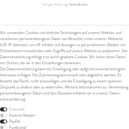
*
inkl. ges. MwSt.
zzgl.
Versandkosten
Wir verwenden Cookies und ähnliche Technologien auf unserer Website und
verarbeiten personenbezogene Daten von Besucher:innen unserer Webseite
Kontakt
Rechtliches
(z.B. IP-Adresse), um z.B. Inhalte und Anzeigen zu personalisieren, Medien von
Drittanbietern einzubinden oder Zugriffe auf unsere Website zu analysieren. Die
Kontaktformular
AGB
Datenverarbeitung erfolgt erst durch gesetzte Cookies. Wir teilen diese Daten
Impressum
mit Dritten, die wir in den Einstellungen benennen.
Arena in Arte GmbH
Datenschutz
Die Datenverarbeitung kann mit Einwilligung oder aufgrund eines berechtigten
Widerrufsrecht
Interesses erfolgen. Die Zustimmung kann erteilt oder abgelehnt werden. Es
Marktgasse 2,
Zahlung und Versand
besteht das Recht, nicht einzuwilligen und die Einwilligung zu einem späteren
8600 Dübendorf
Widerrufsformular
Zeitpunkt zu ändern oder zu widerrufen. Weitere Informationen zur Verwendung
Tel: +41 44 821 60 40
personenbezogener Daten und den Diensten erklären wir in unserer
Daten­
schutz­erklärung
.
E-Mail:
info@goldschmiede-
Shop
arena.com
Essenziell
Externe Medien
Ring
PayPal
Armschmuck
Funktional