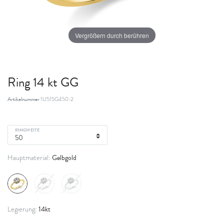
Vergrößern durch berühren
Ring 14 kt GG
Artikelnummer
1U515G450-2
RINGWEITE
Gelbgold
Hauptmaterial:
14kt
Legierung: