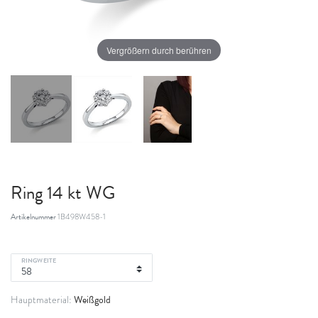
Vergrößern durch berühren
Ring 14 kt WG
Artikelnummer
1B498W458-1
RINGWEITE
Weißgold
Hauptmaterial: