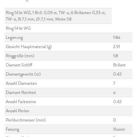
Ring 14 kt WG, 1 Brill. 0,09 ct, TW-si, 6 Brillanten 0,33 ct,
TW-si, B:7,1 mm, Ø:7,1 mm, Weite:58
Ring 14 kt WG
Legierung
14kt
Gewicht Hauptmaterial (g)
2.91
Ringgröße (mm)
58
Diamant Schliff
Brillant
Diamantgewicht (ct)
0.42
Anzahl Diamanten
7
Diamant Reinheit
si
Anzahl Farbsteine
0.42
Anzahl Perlen
Perldurchmesser (mm)
0
Fassung
Illusion