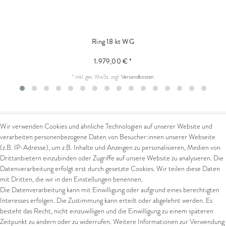
Ring 18 kt WG
1.979,00 € *
*
inkl. ges. MwSt.
zzgl.
Versandkosten
Wir verwenden Cookies und ähnliche Technologien auf unserer Website und
verarbeiten personenbezogene Daten von Besucher:innen unserer Webseite
Kontakt
Rechtliches
(z.B. IP-Adresse), um z.B. Inhalte und Anzeigen zu personalisieren, Medien von
Drittanbietern einzubinden oder Zugriffe auf unsere Website zu analysieren. Die
Kontaktformular
AGB
Datenverarbeitung erfolgt erst durch gesetzte Cookies. Wir teilen diese Daten
Impressum
mit Dritten, die wir in den Einstellungen benennen.
Arena in Arte GmbH
Datenschutz
Die Datenverarbeitung kann mit Einwilligung oder aufgrund eines berechtigten
Widerrufsrecht
Interesses erfolgen. Die Zustimmung kann erteilt oder abgelehnt werden. Es
Marktgasse 2,
Zahlung und Versand
besteht das Recht, nicht einzuwilligen und die Einwilligung zu einem späteren
8600 Dübendorf
Widerrufsformular
Zeitpunkt zu ändern oder zu widerrufen. Weitere Informationen zur Verwendung