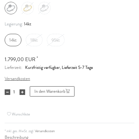
14kt
Legierung:
14kt
18kt
95kt
*
1.799,00 EUR
Kurzfristig verfügbar, Lieferzeit 5-7 Tage
Lieferzeit:
Versandkosten
In den Warenkorb
Wunschliste
* inkl. ges. MwSt. zzgl.
Versandkosten
Beschreibung