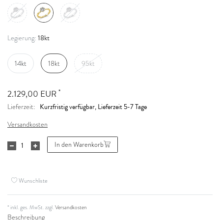
18kt
Legierung:
14kt
18kt
95kt
*
2.129,00 EUR
Kurzfristig verfügbar, Lieferzeit 5-7 Tage
Lieferzeit:
Versandkosten
In den Warenkorb
Wunschliste
* inkl. ges. MwSt. zzgl.
Versandkosten
Beschreibung