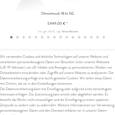
Ohrschmuck 18 kt GG
5.949,00 € *
*
inkl. ges. MwSt.
zzgl.
Versandkosten
Wir verwenden Cookies und ähnliche Technologien auf unserer Website und
verarbeiten personenbezogene Daten von Besucher:innen unserer Webseite
Kontakt
Rechtliches
(z.B. IP-Adresse), um z.B. Inhalte und Anzeigen zu personalisieren, Medien von
Drittanbietern einzubinden oder Zugriffe auf unsere Website zu analysieren. Die
Kontaktformular
AGB
Datenverarbeitung erfolgt erst durch gesetzte Cookies. Wir teilen diese Daten
Impressum
mit Dritten, die wir in den Einstellungen benennen.
Arena in Arte GmbH
Datenschutz
Die Datenverarbeitung kann mit Einwilligung oder aufgrund eines berechtigten
Widerrufsrecht
Interesses erfolgen. Die Zustimmung kann erteilt oder abgelehnt werden. Es
Marktgasse 2,
Zahlung und Versand
besteht das Recht, nicht einzuwilligen und die Einwilligung zu einem späteren
8600 Dübendorf
Widerrufsformular
Zeitpunkt zu ändern oder zu widerrufen. Weitere Informationen zur Verwendung
Tel: +41 44 821 60 40
personenbezogener Daten und den Diensten erklären wir in unserer
Daten­