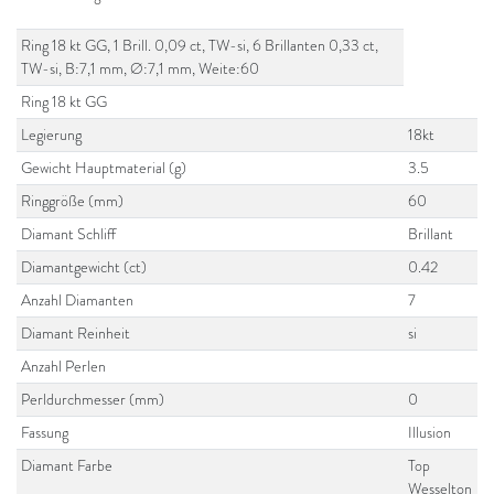
Ring 18 kt GG, 1 Brill. 0,09 ct, TW-si, 6 Brillanten 0,33 ct,
TW-si, B:7,1 mm, Ø:7,1 mm, Weite:60
Ring 18 kt GG
Legierung
18kt
Gewicht Hauptmaterial (g)
3.5
Ringgröße (mm)
60
Diamant Schliff
Brillant
Diamantgewicht (ct)
0.42
Anzahl Diamanten
7
Diamant Reinheit
si
Anzahl Perlen
Perldurchmesser (mm)
0
Fassung
Illusion
Diamant Farbe
Top
Wesselton