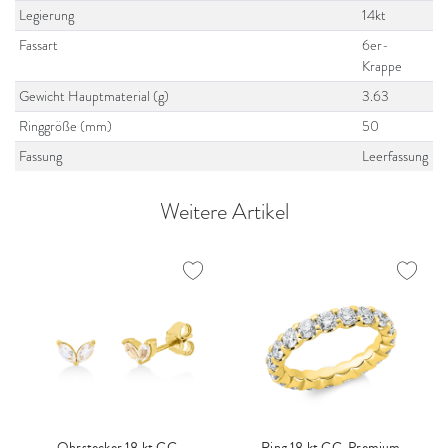
Legierung
14kt
Fassart
6er-
Krappe
Gewicht Hauptmaterial (g)
3.63
Ringgröße (mm)
50
Fassung
Leerfassung
Weitere Artikel
Ohrstecker 18 kt GG
Ring 18 kt GG, Premium