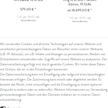
Edition, 19 GIA's
579,00 € *
ab 18.699,00 € *
*
inkl. ges. MwSt.
zzgl.
*
inkl. ges. MwSt.
zzgl.
Versandkosten
Versandkosten
Wir verwenden Cookies und ähnliche Technologien auf unserer Website und
verarbeiten personenbezogene Daten von Besucher:innen unserer Webseite
Kontakt
Rechtliches
(z.B. IP-Adresse), um z.B. Inhalte und Anzeigen zu personalisieren, Medien von
Drittanbietern einzubinden oder Zugriffe auf unsere Website zu analysieren. Die
Datenverarbeitung erfolgt erst durch gesetzte Cookies. Wir teilen diese Daten
Kontaktformular
AGB
mit Dritten, die wir in den Einstellungen benennen.
Impressum
Arena in Arte GmbH
Die Datenverarbeitung kann mit Einwilligung oder aufgrund eines berechtigten
Datenschutz
Interesses erfolgen. Die Zustimmung kann erteilt oder abgelehnt werden. Es
Widerrufsrecht
Marktgasse 2,
besteht das Recht, nicht einzuwilligen und die Einwilligung zu einem späteren
Zahlung und Versand
8600 Dübendorf
Zeitpunkt zu ändern oder zu widerrufen. Weitere Informationen zur Verwendung
Widerrufsformular
personenbezogener Daten und den Diensten erklären wir in unserer
Daten­
Tel: +41 44 821 60 40
schutz­erklärung
.
E-Mail:
info@goldschmiede-
Shop