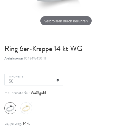
Vergrößern durch berühren
Ring 6er-Krappe 14 kt WG
Artikelnummer
1C484W450-11
RINGWEITE
Weißgold
Hauptmaterial:
14kt
Legierung: