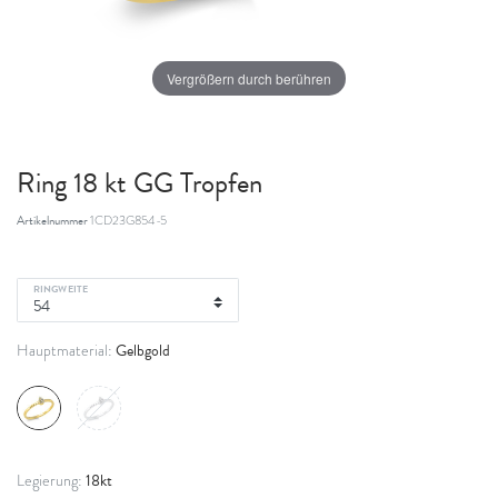
Vergrößern durch berühren
Ring 18 kt GG Tropfen
Artikelnummer
1CD23G854-5
RINGWEITE
Gelbgold
Hauptmaterial:
18kt
Legierung: