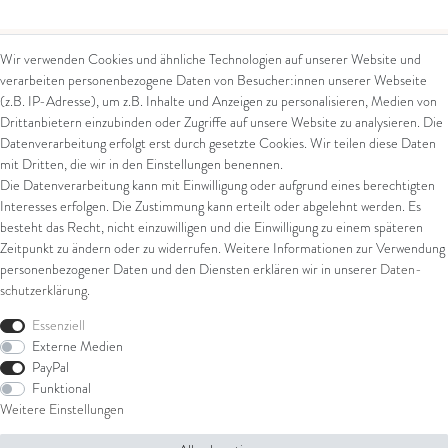
Wir verwenden Cookies und ähnliche Technologien auf unserer Website und
verarbeiten personenbezogene Daten von Besucher:innen unserer Webseite
Kontakt
Rechtliches
(z.B. IP-Adresse), um z.B. Inhalte und Anzeigen zu personalisieren, Medien von
Drittanbietern einzubinden oder Zugriffe auf unsere Website zu analysieren. Die
Kontaktformular
AGB
Datenverarbeitung erfolgt erst durch gesetzte Cookies. Wir teilen diese Daten
Impressum
mit Dritten, die wir in den Einstellungen benennen.
Arena in Arte GmbH
Datenschutz
Die Datenverarbeitung kann mit Einwilligung oder aufgrund eines berechtigten
Widerrufsrecht
Interesses erfolgen. Die Zustimmung kann erteilt oder abgelehnt werden. Es
Marktgasse 2,
Zahlung und Versand
besteht das Recht, nicht einzuwilligen und die Einwilligung zu einem späteren
8600 Dübendorf
Widerrufsformular
Zeitpunkt zu ändern oder zu widerrufen. Weitere Informationen zur Verwendung
Tel: +41 44 821 60 40
personenbezogener Daten und den Diensten erklären wir in unserer
Daten­
schutz­erklärung
.
E-Mail:
info@goldschmiede-
Shop
arena.com
Essenziell
Externe Medien
Ring
PayPal
Armschmuck
Funktional
Ohrschmuck
Weitere Einstellungen
Halsschmuck