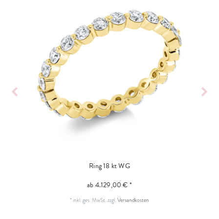
Ring 18 kt WG
ab 4.129,00 € *
*
inkl. ges. MwSt.
zzgl.
Versandkosten