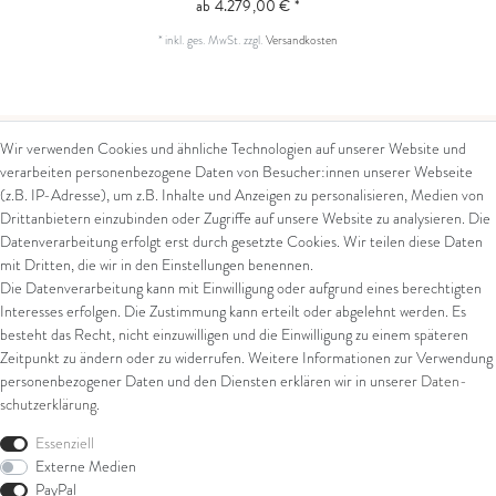
ab 4.279,00 € *
*
inkl. ges. MwSt.
zzgl.
Versandkosten
Wir verwenden Cookies und ähnliche Technologien auf unserer Website und
verarbeiten personenbezogene Daten von Besucher:innen unserer Webseite
Kontakt
Rechtliches
(z.B. IP-Adresse), um z.B. Inhalte und Anzeigen zu personalisieren, Medien von
Drittanbietern einzubinden oder Zugriffe auf unsere Website zu analysieren. Die
Kontaktformular
AGB
Datenverarbeitung erfolgt erst durch gesetzte Cookies. Wir teilen diese Daten
Impressum
mit Dritten, die wir in den Einstellungen benennen.
Arena in Arte GmbH
Datenschutz
Die Datenverarbeitung kann mit Einwilligung oder aufgrund eines berechtigten
Widerrufsrecht
Interesses erfolgen. Die Zustimmung kann erteilt oder abgelehnt werden. Es
Marktgasse 2,
Zahlung und Versand
besteht das Recht, nicht einzuwilligen und die Einwilligung zu einem späteren
8600 Dübendorf
Widerrufsformular
Zeitpunkt zu ändern oder zu widerrufen. Weitere Informationen zur Verwendung
Tel: +41 44 821 60 40
personenbezogener Daten und den Diensten erklären wir in unserer
Daten­
schutz­erklärung
.
E-Mail:
info@goldschmiede-
Shop
arena.com
Essenziell
Externe Medien
Ring
PayPal