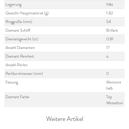
Legierung
14kt
Gewicht Hauptmaterial (g)
1.82
Ringgröße (mm)
54
Diamant Schliff
Brillant
Diamantgewicht (ct)
0.81
Anzahl Diamanten
17
Diamant Reinheit
si
Anzahl Perlen
Perldurchmesser (mm)
0
Fassung
Memoire
halb
Diamant Farbe
Top
Wesselton
Weitere Artikel