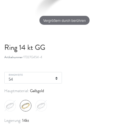
Vergrößern durch berühren
Ring 14 kt GG
Artikelnummer
1T327G454-4
RINGWEITE
Gelbgold
Hauptmaterial:
14kt
Legierung: