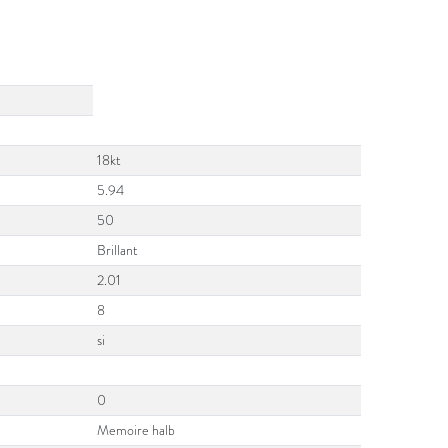
18kt
5.94
50
Brillant
2.01
8
si
0
Memoire halb