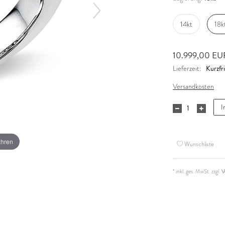
14kt
18k
10.999,00 E
Kurzfri
Lieferzeit:
Versandkosten
I
ahren
Wunschliste
* inkl. ges. MwSt. zzgl.
V