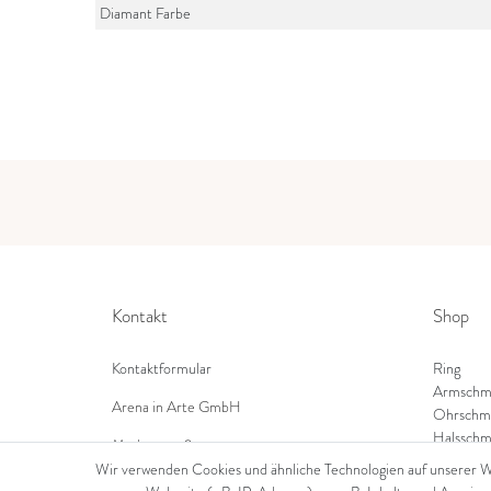
Diamant Farbe
Kontakt
Shop
Kontaktformular
Ring
Armschm
Arena in Arte GmbH
Ohrschm
Halsschm
Marktgasse 2,
8600 Dübendorf
Wir verwenden Cookies und ähnliche Technologien auf unserer 