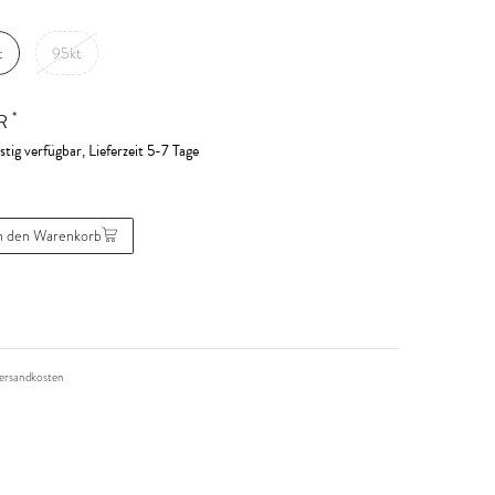
t
95kt
*
UR
stig verfügbar, Lieferzeit 5-7 Tage
n den Warenkorb
ersandkosten