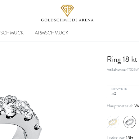
SSCHMUCK
ARMSCHMUCK
Ring 18 k
Artikelnummer
1T325W
RINGWEITE
We
Hauptmaterial:
18kt
Legierung: