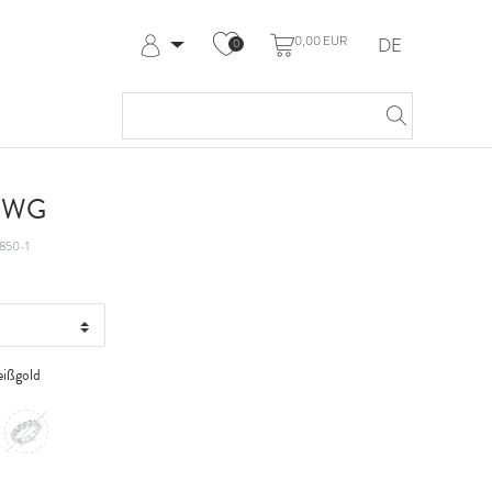
0,00 EUR
DE
0
Anmelden
Registrieren
Meine Bestellungen
Hilfe & Kontakt
t WG
850-1
ißgold