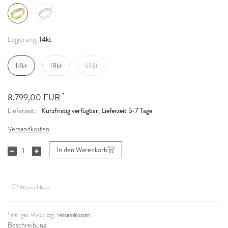
14kt
Legierung:
14kt
18kt
95kt
*
8.799,00 EUR
Kurzfristig verfügbar, Lieferzeit 5-7 Tage
Lieferzeit:
Versandkosten
In den Warenkorb
Wunschliste
* inkl. ges. MwSt. zzgl.
Versandkosten
Beschreibung