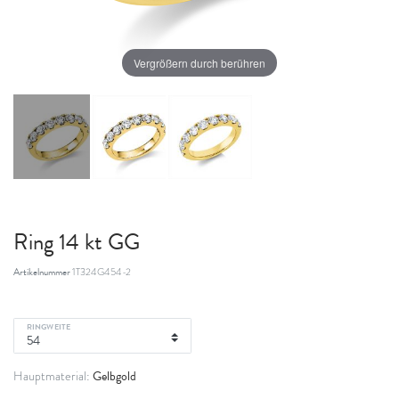
Vergrößern durch berühren
Ring 14 kt GG
Artikelnummer
1T324G454-2
RINGWEITE
Gelbgold
Hauptmaterial: