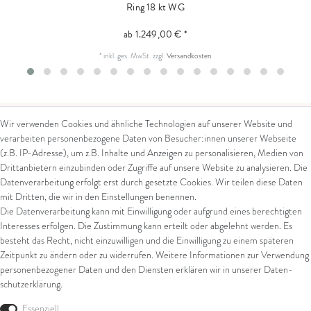
Ring 18 kt WG
ab 1.249,00 € *
*
inkl. ges. MwSt.
zzgl.
Versandkosten
Wir verwenden Cookies und ähnliche Technologien auf unserer Website und
verarbeiten personenbezogene Daten von Besucher:innen unserer Webseite
Kontakt
Rechtliches
(z.B. IP-Adresse), um z.B. Inhalte und Anzeigen zu personalisieren, Medien von
Drittanbietern einzubinden oder Zugriffe auf unsere Website zu analysieren. Die
Kontaktformular
AGB
Datenverarbeitung erfolgt erst durch gesetzte Cookies. Wir teilen diese Daten
Impressum
mit Dritten, die wir in den Einstellungen benennen.
Arena in Arte GmbH
Datenschutz
Die Datenverarbeitung kann mit Einwilligung oder aufgrund eines berechtigten
Widerrufsrecht
Interesses erfolgen. Die Zustimmung kann erteilt oder abgelehnt werden. Es
Marktgasse 2,
Zahlung und Versand
besteht das Recht, nicht einzuwilligen und die Einwilligung zu einem späteren
8600 Dübendorf
Widerrufsformular
Zeitpunkt zu ändern oder zu widerrufen. Weitere Informationen zur Verwendung
Tel: +41 44 821 60 40
personenbezogener Daten und den Diensten erklären wir in unserer
Daten­
schutz­erklärung
.
E-Mail:
info@goldschmiede-
Shop
arena.com
Essenziell