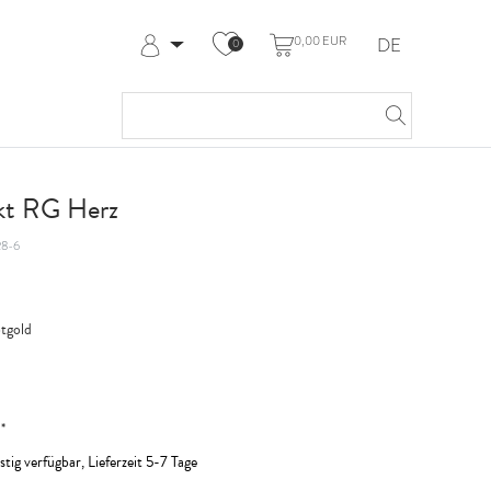
0,00 EUR
DE
0
Anmelden
Registrieren
Meine Bestellungen
Hilfe & Kontakt
 kt RG Herz
8-6
tgold
*
R
stig verfügbar, Lieferzeit 5-7 Tage