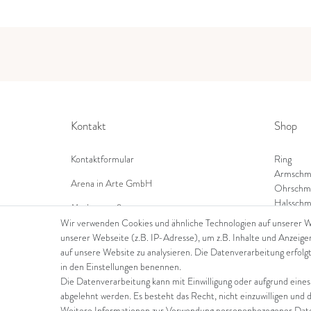
Kontakt
Shop
Kontaktformular
Ring
Armschm
Arena in Arte GmbH
Ohrschm
Halsschm
Marktgasse 2,
8600 Dübendorf
Wir verwenden Cookies und ähnliche Technologien auf unserer 
unserer Webseite (z.B. IP-Adresse), um z.B. Inhalte und Anzeige
Tel: +41 44 821 60 40
auf unsere Website zu analysieren. Die Datenverarbeitung erfolgt
in den Einstellungen benennen.
E-Mail:
info@goldschmiede-arena.com
Die Datenverarbeitung kann mit Einwilligung oder aufgrund eines
abgelehnt werden. Es besteht das Recht, nicht einzuwilligen und 
Weitere Informationen zur Verwendung personenbezogener Daten