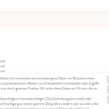
uck
uck
uck
Website und verarbeiten personenbezogene Daten von Besucher:innen
n zu personalisieren, Medien von Drittanbietern einzubinden oder Zugriffe
 erst durch gesetzte Cookies. Wir teilen diese Daten mit Dritten, die wir
 berechtigten Interesses erfolgen. Die Zustimmung kann erteilt oder
die Einwilligung zu einem späteren Zeitpunkt zu ändern oder zu widerrufen.
 und den Diensten erklären wir in unserer
Daten­schutz­erklärung
.