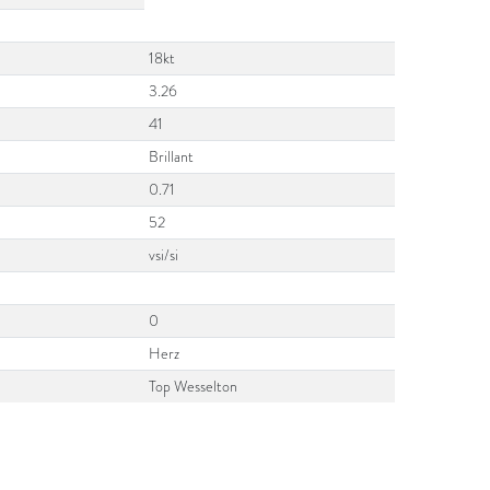
18kt
3.26
41
Brillant
0.71
52
vsi/si
0
Herz
Top Wesselton