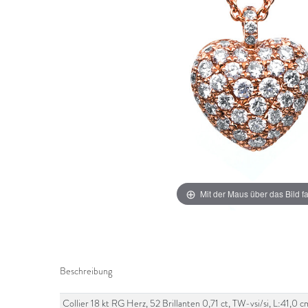
Mit der Maus über das Bild f
Beschreibung
Collier 18 kt RG Herz, 52 Brillanten 0,71 ct, TW-vsi/si, L:41,0 c