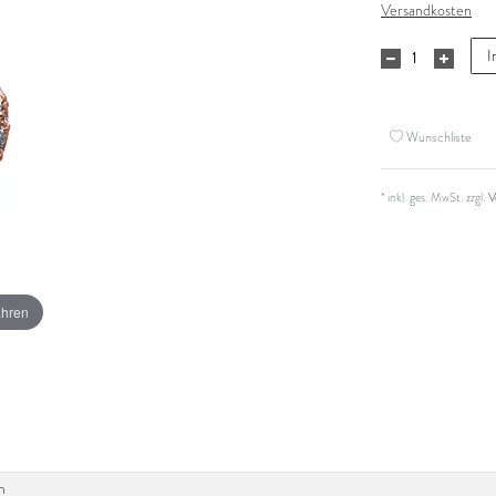
Versandkosten
I
Wunschliste
* inkl. ges. MwSt. zzgl.
V
ahren
m