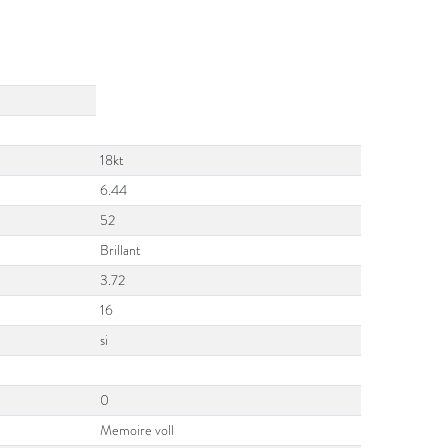
18kt
6.44
52
Brillant
3.72
16
si
0
Memoire voll