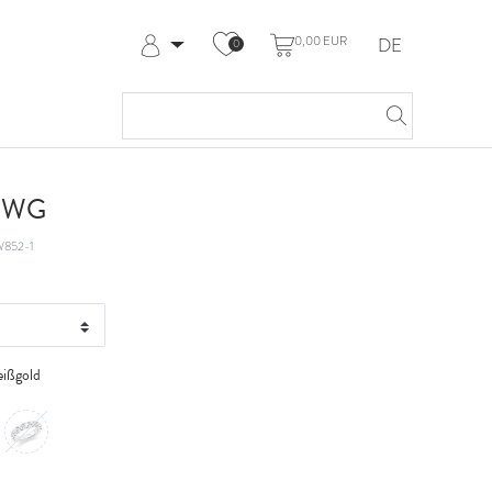
0,00 EUR
DE
0
Anmelden
Registrieren
Meine Bestellungen
Hilfe & Kontakt
t WG
852-1
ißgold