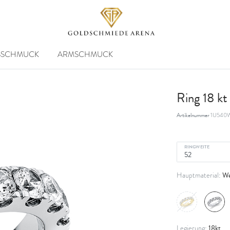
SSCHMUCK
ARMSCHMUCK
Ring 18 k
Artikelnummer
1U540W
RINGWEITE
We
Hauptmaterial:
18kt
Legierung: