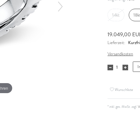
14kt
18k
19.049,00 E
Kurzfri
Lieferzeit:
Versandkosten
I
ahren
Wunschliste
* inkl. ges. MwSt. zzgl.
V