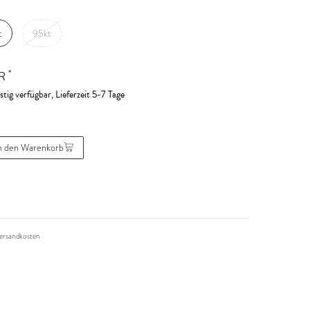
t
95kt
*
UR
stig verfügbar, Lieferzeit 5-7 Tage
n den Warenkorb
ersandkosten