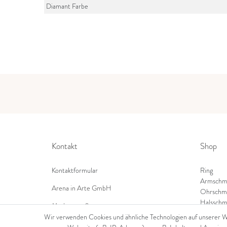
Diamant Farbe
Kontakt
Shop
Kontaktformular
Ring
Armschm
Arena in Arte GmbH
Ohrschm
Halsschm
Marktgasse 2,
8600 Dübendorf
Wir verwenden Cookies und ähnliche Technologien auf unserer 