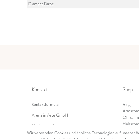
Diamant Farbe
Kontakt
Shop
Kontaktformular
Ring
Armschm
Arena in Arte GmbH
Ohrschm
Halsschm
Marktgasse 2,
8600 Dübendorf
Wir verwenden Cookies und ähnliche Technologien auf unserer 