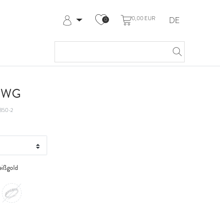
0,00 EUR
DE
0
Anmelden
Registrieren
Meine Bestellungen
Hilfe & Kontakt
t WG
850-2
ißgold