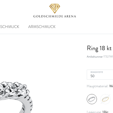
SSCHMUCK
ARMSCHMUCK
Ring 18 k
Artikelnummer
1T327W
RINGWEITE
We
Hauptmaterial:
18kt
Legierung: