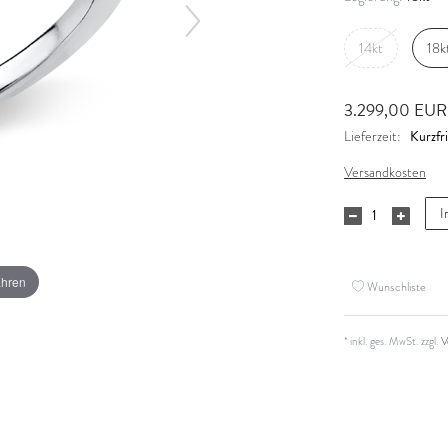
14kt
18k
3.299,00 EU
Kurzfri
Lieferzeit:
Versandkosten
I
ahren
Wunschliste
* inkl. ges. MwSt. zzgl.
V