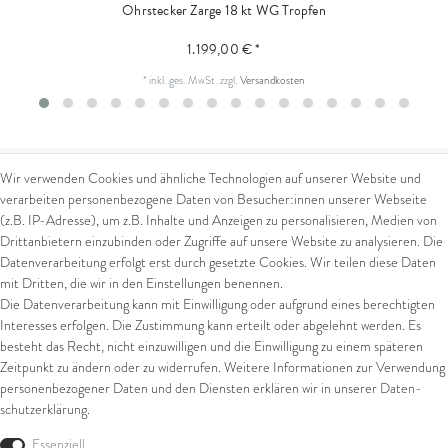
Ohrstecker Zarge 18 kt WG Tropfen
1.199,00 € *
*
inkl. ges. MwSt.
zzgl.
Versandkosten
Wir verwenden Cookies und ähnliche Technologien auf unserer Website und
verarbeiten personenbezogene Daten von Besucher:innen unserer Webseite
Kontakt
Rechtliches
(z.B. IP-Adresse), um z.B. Inhalte und Anzeigen zu personalisieren, Medien von
Drittanbietern einzubinden oder Zugriffe auf unsere Website zu analysieren. Die
Kontaktformular
AGB
Datenverarbeitung erfolgt erst durch gesetzte Cookies. Wir teilen diese Daten
Impressum
mit Dritten, die wir in den Einstellungen benennen.
Arena in Arte GmbH
Datenschutz
Die Datenverarbeitung kann mit Einwilligung oder aufgrund eines berechtigten
Widerrufsrecht
Interesses erfolgen. Die Zustimmung kann erteilt oder abgelehnt werden. Es
Marktgasse 2,
Zahlung und Versand
besteht das Recht, nicht einzuwilligen und die Einwilligung zu einem späteren
8600 Dübendorf
Widerrufsformular
Zeitpunkt zu ändern oder zu widerrufen. Weitere Informationen zur Verwendung
Tel: +41 44 821 60 40
personenbezogener Daten und den Diensten erklären wir in unserer
Daten­
schutz­erklärung
.
E-Mail:
info@goldschmiede-
Shop
arena.com
Essenziell