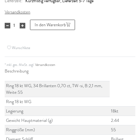
Kurzfristig verfügbar, Lieferzeit 5-7 Tage
Lieferzeit:
Versandkosten
In den Warenkorb
Wunschliste
* inkl. ges. MwSt. zzgl.
Versandkosten
Beschreibung
Ring 18 kt WG, 34 Brillanten 0,70 ct, TW-si, B:2,1 mm,
Weite:55
Ring 18 kt WG
Legierung
18kt
Gewicht Hauptmaterial (g)
2.44
Ringgröße (mm)
55
Diamant Schliff
Brillant