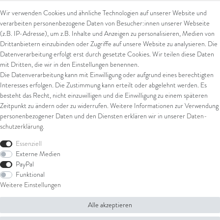
Wir verwenden Cookies und ähnliche Technologien auf unserer Website und
verarbeiten personenbezogene Daten von Besucher:innen unserer Webseite
Kontakt
Rechtliches
(z.B. IP-Adresse), um z.B. Inhalte und Anzeigen zu personalisieren, Medien von
Drittanbietern einzubinden oder Zugriffe auf unsere Website zu analysieren. Die
Kontaktformular
AGB
Datenverarbeitung erfolgt erst durch gesetzte Cookies. Wir teilen diese Daten
Impressum
mit Dritten, die wir in den Einstellungen benennen.
Arena in Arte GmbH
Datenschutz
Die Datenverarbeitung kann mit Einwilligung oder aufgrund eines berechtigten
Widerrufsrecht
Interesses erfolgen. Die Zustimmung kann erteilt oder abgelehnt werden. Es
Marktgasse 2,
Zahlung und Versand
besteht das Recht, nicht einzuwilligen und die Einwilligung zu einem späteren
8600 Dübendorf
Widerrufsformular
Zeitpunkt zu ändern oder zu widerrufen. Weitere Informationen zur Verwendung
Tel: +41 44 821 60 40
personenbezogener Daten und den Diensten erklären wir in unserer
Daten­
schutz­erklärung
.
E-Mail:
info@goldschmiede-
Shop
arena.com
Essenziell
Externe Medien
Ring
PayPal
Armschmuck
Funktional
Ohrschmuck
Weitere Einstellungen
Halsschmuck
Alle akzeptieren
© Copyright 2026 Arena in Arte GmbH | Alle Rechte vorbehalten.