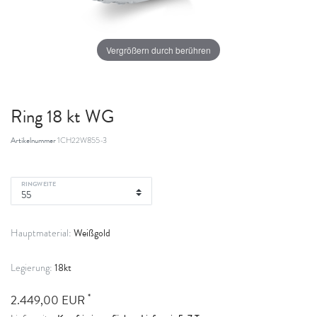
Vergrößern durch berühren
Ring 18 kt WG
Artikelnummer
1CH22W855-3
RINGWEITE
Weißgold
Hauptmaterial:
18kt
Legierung:
*
2.449,00 EUR