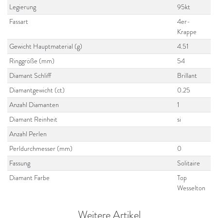
Legierung
95kt
Fassart
4er-
Krappe
Gewicht Hauptmaterial (g)
4.51
Ringgröße (mm)
54
Diamant Schliff
Brillant
Diamantgewicht (ct)
0.25
Anzahl Diamanten
1
Diamant Reinheit
si
Anzahl Perlen
Perldurchmesser (mm)
0
Fassung
Solitaire
Diamant Farbe
Top
Wesselton
Weitere Artikel