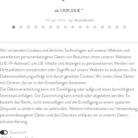
ab 1.929,00 € *
*
inkl. ges. MwSt.
zzgl.
Versandkosten
Wir verwenden Cookies und ähnliche Technologien auf unserer Website und
verarbeiten personenbezogene Daten von Besucher:innen unserer Webseite
Kontakt
Rechtliches
(z.B. IP-Adresse), um z.B. Inhalte und Anzeigen zu personalisieren, Medien von
Drittanbietern einzubinden oder Zugriffe auf unsere Website zu analysieren. Die
Kontaktformular
AGB
Datenverarbeitung erfolgt erst durch gesetzte Cookies. Wir teilen diese Daten
Impressum
mit Dritten, die wir in den Einstellungen benennen.
Arena in Arte GmbH
Datenschutz
Die Datenverarbeitung kann mit Einwilligung oder aufgrund eines berechtigten
Widerrufsrecht
Interesses erfolgen. Die Zustimmung kann erteilt oder abgelehnt werden. Es
Marktgasse 2,
Zahlung und Versand
besteht das Recht, nicht einzuwilligen und die Einwilligung zu einem späteren
8600 Dübendorf
Widerrufsformular
Zeitpunkt zu ändern oder zu widerrufen. Weitere Informationen zur Verwendung
Tel: +41 44 821 60 40
personenbezogener Daten und den Diensten erklären wir in unserer
Daten­
schutz­erklärung
.
E-Mail:
info@goldschmiede-
Shop
arena.com
Essenziell