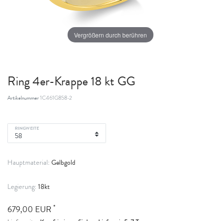
Vergrößern durch berühren
Ring 4er-Krappe 18 kt GG
Artikelnummer
1C461G858-2
RINGWEITE
Gelbgold
Hauptmaterial:
18kt
Legierung:
*
679,00 EUR