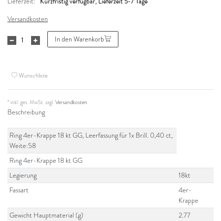
Kurzfristig verfügbar, Lieferzeit 5-7 Tage
Lieferzeit:
Versandkosten
In den Warenkorb
Wunschliste
* inkl. ges. MwSt. zzgl.
Versandkosten
Beschreibung
Ring 4er-Krappe 18 kt GG, Leerfassung für 1x Brill. 0,40 ct,
Weite:58
Ring 4er-Krappe 18 kt GG
Legierung
18kt
Fassart
4er-
Krappe
Gewicht Hauptmaterial (g)
2.77