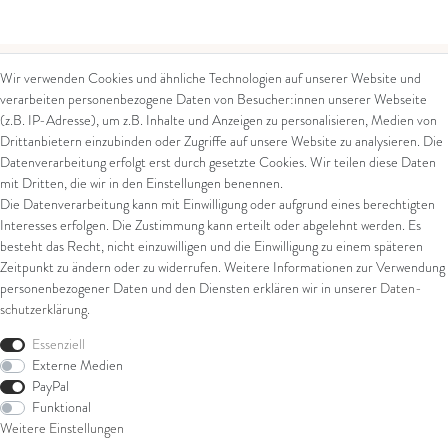
Wir verwenden Cookies und ähnliche Technologien auf unserer Website und
verarbeiten personenbezogene Daten von Besucher:innen unserer Webseite
Kontakt
Rechtliches
(z.B. IP-Adresse), um z.B. Inhalte und Anzeigen zu personalisieren, Medien von
Drittanbietern einzubinden oder Zugriffe auf unsere Website zu analysieren. Die
Kontaktformular
AGB
Datenverarbeitung erfolgt erst durch gesetzte Cookies. Wir teilen diese Daten
Impressum
mit Dritten, die wir in den Einstellungen benennen.
Arena in Arte GmbH
Datenschutz
Die Datenverarbeitung kann mit Einwilligung oder aufgrund eines berechtigten
Widerrufsrecht
Marktgasse 2,
Interesses erfolgen. Die Zustimmung kann erteilt oder abgelehnt werden. Es
Zahlung und Versand
8600 Dübendorf
besteht das Recht, nicht einzuwilligen und die Einwilligung zu einem späteren
Widerrufsformular
Zeitpunkt zu ändern oder zu widerrufen. Weitere Informationen zur Verwendung
Tel: +41 44 821 60 40
personenbezogener Daten und den Diensten erklären wir in unserer
Daten­
schutz­erklärung
.
E-Mail:
info@goldschmiede-
Shop
arena.com
Essenziell
Externe Medien
Ring
PayPal
Armschmuck
Funktional
Ohrschmuck
Weitere Einstellungen
Halsschmuck