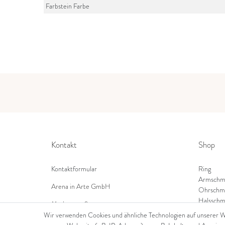
Farbstein Farbe
Kontakt
Shop
Kontaktformular
Ring
Armschm
Arena in Arte GmbH
Ohrschm
Halsschm
Marktgasse 2,
8600 Dübendorf
Wir verwenden Cookies und ähnliche Technologien auf unserer 