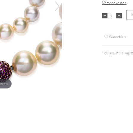
Versandkosten
I
Wunschliste
* inkl. ges. MwSt. zzgl.
V
ahren