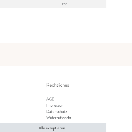
rot
Rechtliches
AGB
Impressum
Datenschutz
Widerrufsrecht
Zahlung und Versand
Alle akzeptieren
Widerrufsformular