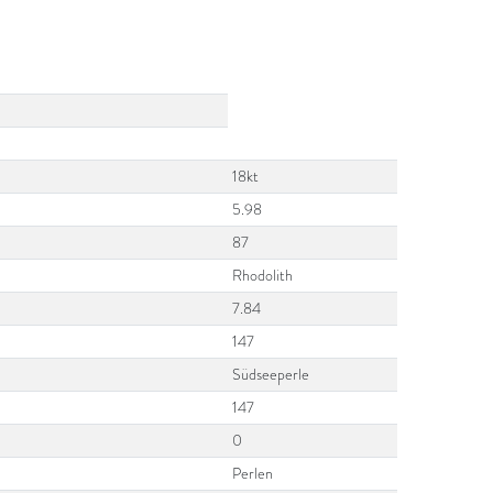
18kt
5.98
87
Rhodolith
7.84
147
Südseeperle
147
0
Perlen