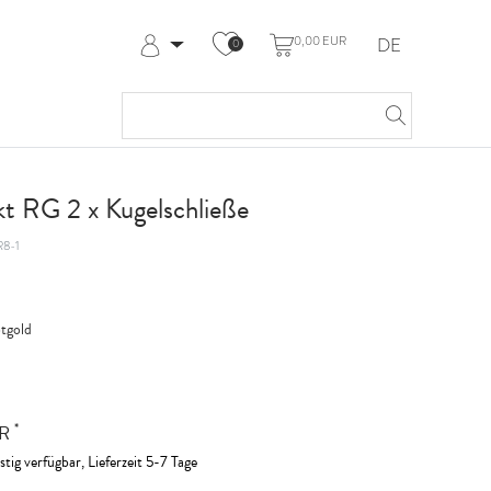
0,00 EUR
DE
0
Anmelden
Registrieren
Meine Bestellungen
Hilfe & Kontakt
 kt RG 2 x Kugelschließe
8-1
tgold
*
UR
stig verfügbar, Lieferzeit 5-7 Tage