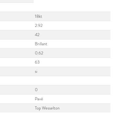
18kt
2.92
42
Brillant
0.62
63
si
0
Pavé
Top Wesselton