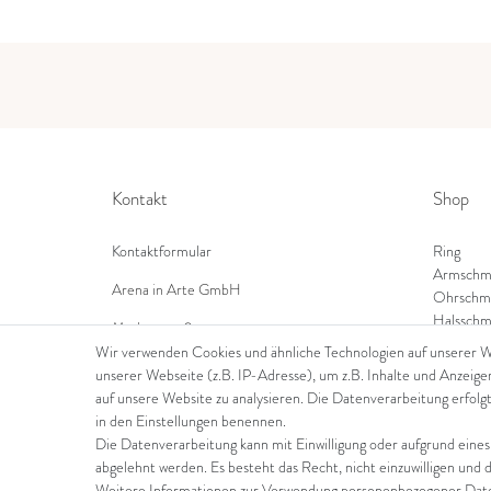
Kontakt
Shop
Kontaktformular
Ring
Armschm
Arena in Arte GmbH
Ohrschm
Halsschm
Marktgasse 2,
8600 Dübendorf
Wir verwenden Cookies und ähnliche Technologien auf unserer 
unserer Webseite (z.B. IP-Adresse), um z.B. Inhalte und Anzeige
Tel: +41 44 821 60 40
auf unsere Website zu analysieren. Die Datenverarbeitung erfolgt
in den Einstellungen benennen.
E-Mail:
info@goldschmiede-arena.com
Die Datenverarbeitung kann mit Einwilligung oder aufgrund eines
abgelehnt werden. Es besteht das Recht, nicht einzuwilligen und 
Weitere Informationen zur Verwendung personenbezogener Daten