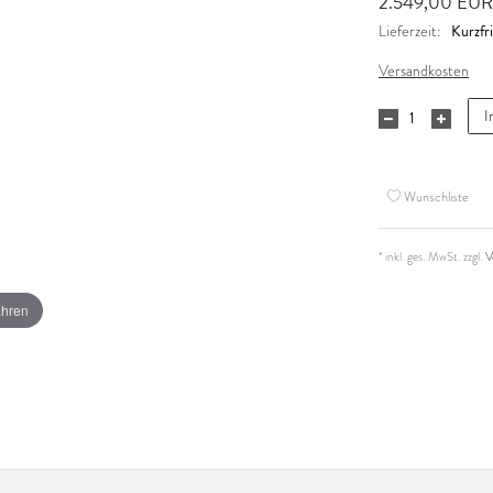
2.549,00 EU
Kurzfri
Lieferzeit:
Versandkosten
I
Wunschliste
* inkl. ges. MwSt. zzgl.
V
ahren