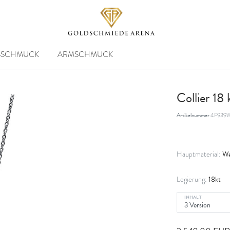
SSCHMUCK
ARMSCHMUCK
Collier 18
Artikelnummer
4F939W
We
Hauptmaterial:
18kt
Legierung:
INHALT