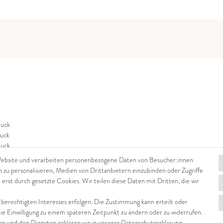
uck
uck
uck
Website und verarbeiten personenbezogene Daten von Besucher:innen
n zu personalisieren, Medien von Drittanbietern einzubinden oder Zugriffe
 erst durch gesetzte Cookies. Wir teilen diese Daten mit Dritten, die wir
 berechtigten Interesses erfolgen. Die Zustimmung kann erteilt oder
die Einwilligung zu einem späteren Zeitpunkt zu ändern oder zu widerrufen.
 und den Diensten erklären wir in unserer
Daten­schutz­erklärung
.