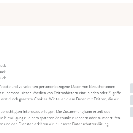
uck
uck
uck
Website und verarbeiten personenbezogene Daten von Besucher:innen
n zu personalisieren, Medien von Drittanbietern einzubinden oder Zugriffe
 erst durch gesetzte Cookies. Wir teilen diese Daten mit Dritten, die wir
 berechtigten Interesses erfolgen. Die Zustimmung kann erteilt oder
die Einwilligung zu einem späteren Zeitpunkt zu ändern oder zu widerrufen.
 und den Diensten erklären wir in unserer
Daten­schutz­erklärung
.
© Copyright 2026 Arena in Arte GmbH | Alle Rechte vorbehalten.