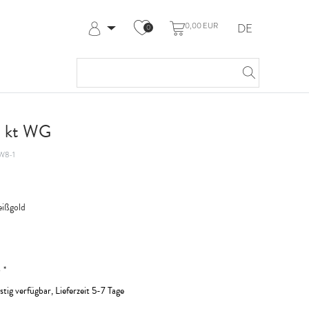
0,00 EUR
DE
0
Anmelden
Registrieren
Meine Bestellungen
Hilfe & Kontakt
8 kt WG
W8-1
ißgold
*
R
stig verfügbar, Lieferzeit 5-7 Tage