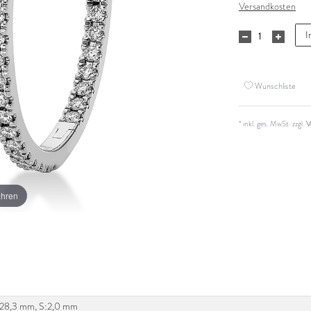
Versandkosten
I
Wunschliste
* inkl. ges. MwSt. zzgl.
V
ahren
B:28,3 mm, S:2,0 mm