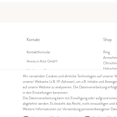
Kontakt
Shop
Kontaktformular
Ring
Armschm
Arena in Arte GmbH
Ohrschm
Halsschm
Marktgasse 2,
8600 Dübendorf
Wir verwenden Cookies und ähnliche Technologien auf unserer 
unserer Webseite (z.B. IP-Adresse), um z.B. Inhalte und Anzeige
Tel: +41 44 821 60 40
auf unsere Website zu analysieren. Die Datenverarbeitung erfolgt
in den Einstellungen benennen.
E-Mail:
info@goldschmiede-arena.com
Die Datenverarbeitung kann mit Einwilligung oder aufgrund eines
abgelehnt werden. Es besteht das Recht, nicht einzuwilligen und 
Weitere Informationen zur Verwendung personenbezogener Daten