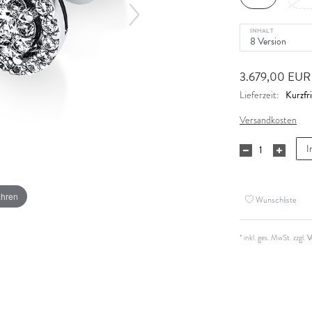
INHALT
3.679,00 EU
Kurzfri
Lieferzeit:
Versandkosten
I
ahren
Wunschliste
* inkl. ges. MwSt. zzgl.
V