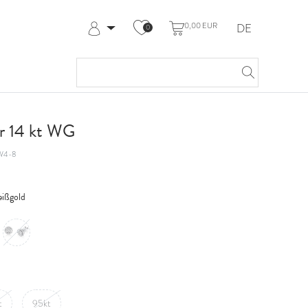
0,00 EUR
DE
0
Anmelden
Registrieren
Meine Bestellungen
Hilfe & Kontakt
r 14 kt WG
W4-8
ißgold
t
95kt