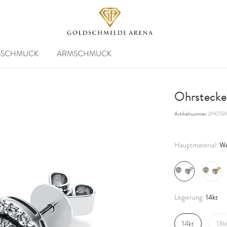
SSCHMUCK
ARMSCHMUCK
Ohrstecke
Artikelnummer
2H059
We
Hauptmaterial:
14kt
Legierung:
14kt
18k