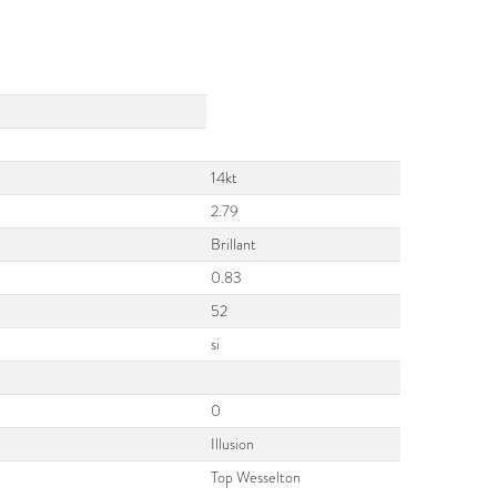
14kt
2.79
Brillant
0.83
52
si
0
Illusion
Top Wesselton