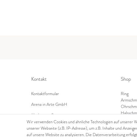
Kontakt
Shop
Kontaktformular
Ring
Armschm
Arena in Arte GmbH
Ohrschm
Halsschm
Marktgasse 2,
8600 Dübendorf
Wir verwenden Cookies und ähnliche Technologien auf unserer 
unserer Webseite (z.B. IP-Adresse), um z.B. Inhalte und Anzeige
Tel: +41 44 821 60 40
auf unsere Website zu analysieren. Die Datenverarbeitung erfolgt