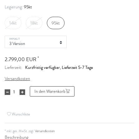
95kt
Legierung:
14kt
18kt
95kt
INHALT
*
2.799,00 EUR
Kurzfristig verfügbar, Lieferzeit 5-7 Tage
Lieferzeit:
Versandkosten
In den Warenkorb
Wunschliste
* inkl. ges. MwSt. zzgl.
Versandkosten
Beschreibung