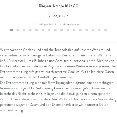
Ring 4er-Krappe 18 kt GG
2.199,00 € *
*
inkl. ges. MwSt.
zzgl.
Versandkosten
Wir verwenden Cookies und ähnliche Technologien auf unserer Website und
verarbeiten personenbezogene Daten von Besucher:innen unserer Webseite
Kontakt
Rechtliches
(z.B. IP-Adresse), um z.B. Inhalte und Anzeigen zu personalisieren, Medien von
Drittanbietern einzubinden oder Zugriffe auf unsere Website zu analysieren. Die
Kontaktformular
AGB
Datenverarbeitung erfolgt erst durch gesetzte Cookies. Wir teilen diese Daten
Impressum
mit Dritten, die wir in den Einstellungen benennen.
Arena in Arte GmbH
Datenschutz
Die Datenverarbeitung kann mit Einwilligung oder aufgrund eines berechtigten
Widerrufsrecht
Interesses erfolgen. Die Zustimmung kann erteilt oder abgelehnt werden. Es
Marktgasse 2,
Zahlung und Versand
besteht das Recht, nicht einzuwilligen und die Einwilligung zu einem späteren
8600 Dübendorf
Widerrufsformular
Zeitpunkt zu ändern oder zu widerrufen. Weitere Informationen zur Verwendung
Tel: +41 44 821 60 40
personenbezogener Daten und den Diensten erklären wir in unserer
Daten­
schutz­erklärung
.
E-Mail:
info@goldschmiede-