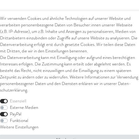
Wir verwenden Cookies und ähnliche Technologien auf unserer Website und
verarbeiten personenbezogene Daten von Besucher:innen unserer Webseite
Kontakt
Rechtliches
(z.B. IP-Adresse), um z.B. Inhalte und Anzeigen zu personalisieren, Medien von
Drittanbietern einzubinden oder Zugriffe auf unsere Website zu analysieren. Die
Kontaktformular
AGB
Datenverarbeitung erfolgt erst durch gesetzte Cookies. Wir teilen diese Daten
Impressum
mit Dritten, die wir in den Einstellungen benennen.
Arena in Arte GmbH
Datenschutz
Die Datenverarbeitung kann mit Einwilligung oder aufgrund eines berechtigten
Widerrufsrecht
Interesses erfolgen. Die Zustimmung kann erteilt oder abgelehnt werden. Es
Marktgasse 2,
Zahlung und Versand
besteht das Recht, nicht einzuwilligen und die Einwilligung zu einem späteren
8600 Dübendorf
Widerrufsformular
Zeitpunkt zu ändern oder zu widerrufen. Weitere Informationen zur Verwendung
Tel: +41 44 821 60 40
personenbezogener Daten und den Diensten erklären wir in unserer
Daten­
schutz­erklärung
.
E-Mail:
info@goldschmiede-
Shop
arena.com
Essenziell
Externe Medien
Ring
PayPal
Armschmuck
Funktional
Ohrschmuck
Weitere Einstellungen
Halsschmuck