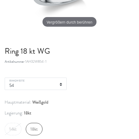
Vergrößern durch berühren
Ring 18 kt WG
Artikelnummer
1AH32W854-1
RINGWEITE
Weißgold
Hauptmaterial:
18kt
Legierung:
14kt
18kt