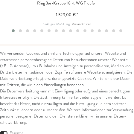
Ring 3er-Krappe 18 kt WG Tropfen
1.529,00 € *
*
inkl. ges. MwSt.
zzgl.
Versandkosten
Wir verwenden Cookies und ähnliche Technologien auf unserer Website und
verarbeiten personenbezogene Daten von Besucher:innen unserer Webseite
Kontakt
Rechtliches
(z.B. IP-Adresse), um z.B. Inhalte und Anzeigen zu personalisieren, Medien von
Drittanbietern einzubinden oder Zugriffe auf unsere Website zu analysieren. Die
Kontaktformular
AGB
Datenverarbeitung erfolgt erst durch gesetzte Cookies. Wir teilen diese Daten
Impressum
mit Dritten, die wir in den Einstellungen benennen.
Arena in Arte GmbH
Datenschutz
Die Datenverarbeitung kann mit Einwilligung oder aufgrund eines berechtigten
Widerrufsrecht
Interesses erfolgen. Die Zustimmung kann erteilt oder abgelehnt werden. Es
Marktgasse 2,
Zahlung und Versand
besteht das Recht, nicht einzuwilligen und die Einwilligung zu einem späteren
8600 Dübendorf
Widerrufsformular
Zeitpunkt zu ändern oder zu widerrufen. Weitere Informationen zur Verwendung
Tel: +41 44 821 60 40
personenbezogener Daten und den Diensten erklären wir in unserer
Daten­
schutz­erklärung
.
E-Mail:
info@goldschmiede-
Shop
arena.com
Essenziell