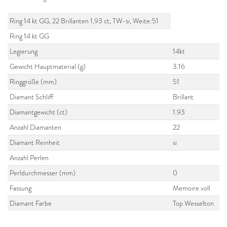
Ring 14 kt GG, 22 Brillanten 1,93 ct, TW-si, Weite:51
Ring 14 kt GG
Legierung
14kt
Gewicht Hauptmaterial (g)
3.16
Ringgröße (mm)
51
Diamant Schliff
Brillant
Diamantgewicht (ct)
1.93
Anzahl Diamanten
22
Diamant Reinheit
si
Anzahl Perlen
Perldurchmesser (mm)
0
Fassung
Memoire voll
Diamant Farbe
Top Wesselton