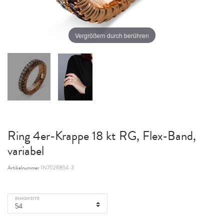
Vergrößern durch berühren
Ring 4er-Krappe 18 kt RG, Flex-Band,
variabel
Artikelnummer
1N702R854-3
RINGWEITE