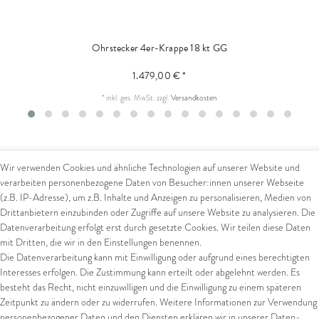
Ohrstecker 4er-Krappe 18 kt GG
1.479,00 € *
*
inkl. ges. MwSt.
zzgl.
Versandkosten
Wir verwenden Cookies und ähnliche Technologien auf unserer Website und
verarbeiten personenbezogene Daten von Besucher:innen unserer Webseite
Kontakt
Rechtliches
(z.B. IP-Adresse), um z.B. Inhalte und Anzeigen zu personalisieren, Medien von
Drittanbietern einzubinden oder Zugriffe auf unsere Website zu analysieren. Die
Kontaktformular
AGB
Datenverarbeitung erfolgt erst durch gesetzte Cookies. Wir teilen diese Daten
Impressum
mit Dritten, die wir in den Einstellungen benennen.
Arena in Arte GmbH
Datenschutz
Die Datenverarbeitung kann mit Einwilligung oder aufgrund eines berechtigten
Widerrufsrecht
Interesses erfolgen. Die Zustimmung kann erteilt oder abgelehnt werden. Es
Marktgasse 2,
Zahlung und Versand
besteht das Recht, nicht einzuwilligen und die Einwilligung zu einem späteren
8600 Dübendorf
Widerrufsformular
Zeitpunkt zu ändern oder zu widerrufen. Weitere Informationen zur Verwendung
Tel: +41 44 821 60 40
personenbezogener Daten und den Diensten erklären wir in unserer
Daten­