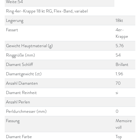
Weite:54
Ring 4er-Krappe 18 kt RG, Flex-Band, variabel
Legierung
18kt
Fassart
4er-
Krappe
Gewicht Hauptmaterial (g)
5.76
Ringgröße (mm)
54
Diamant Schliff
Brillant
Diamantgewicht (ct)
1.96
Anzahl Diamanten
70
Diamant Reinheit
si
Anzahl Perlen
Perldurchmesser (mm)
0
Fassung
Memoire
voll
Diamant Farbe
Top