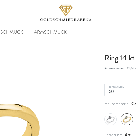
SSCHMUCK
ARMSCHMUCK
Ring 14 k
Artikelnummer
1B497G
RINGWEITE
Ge
Hauptmaterial:
14kt
Legierung: