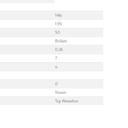
14kt
1.95
50
Brillant
0.26
7
si
0
Illusion
Top Wesselton