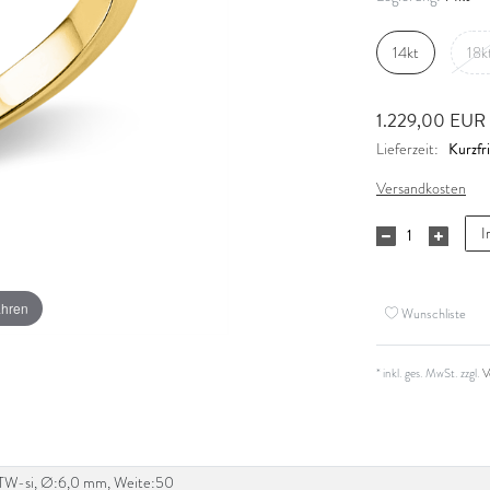
14kt
18k
1.229,00 EUR
Kurzfri
Lieferzeit:
Versandkosten
I
ahren
Wunschliste
* inkl. ges. MwSt. zzgl.
V
ct, TW-si, Ø:6,0 mm, Weite:50