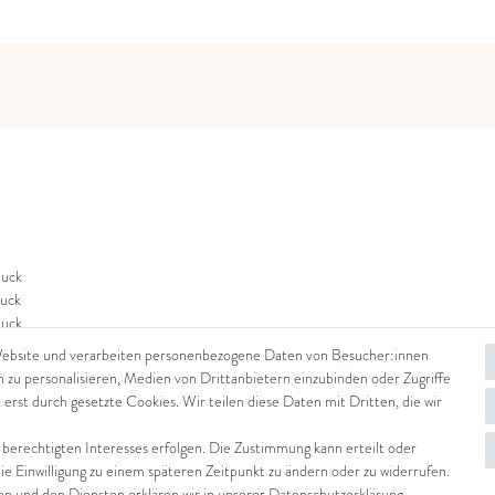
uck
uck
uck
Website und verarbeiten personenbezogene Daten von Besucher:innen
n zu personalisieren, Medien von Drittanbietern einzubinden oder Zugriffe
 erst durch gesetzte Cookies. Wir teilen diese Daten mit Dritten, die wir
 berechtigten Interesses erfolgen. Die Zustimmung kann erteilt oder
die Einwilligung zu einem späteren Zeitpunkt zu ändern oder zu widerrufen.
 und den Diensten erklären wir in unserer
Daten­schutz­erklärung
.