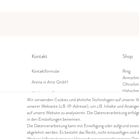
Kontakt
Shop
Kontaktformular
Ring
Armschm
Arena in Arte GmbH
Ohrschm
Halsschm
Marktgasse 2,
8600 Dübendorf
Wir verwenden Cookies und ähnliche Technologien auf unserer 
unserer Webseite (z.B. IP-Adresse), um z.B. Inhalte und Anzeige
Tel: +41 44 821 60 40
auf unsere Website zu analysieren. Die Datenverarbeitung erfolgt
in den Einstellungen benennen.
E-Mail:
info@goldschmiede-arena.com
Die Datenverarbeitung kann mit Einwilligung oder aufgrund eines
abgelehnt werden. Es besteht das Recht, nicht einzuwilligen und 
Weitere Informationen zur Verwendung personenbezogener Daten